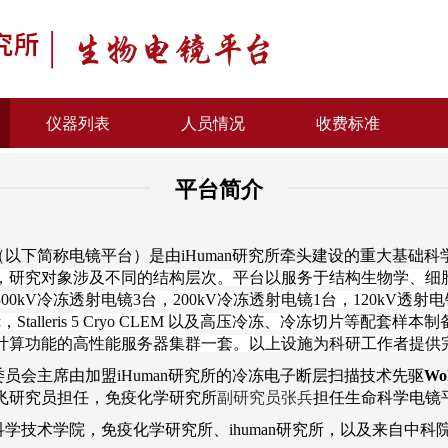
仪器列表
人员情况
收费标准
平台简介
（以下简称电镜平台）是由
iHuman
研究所牵头建设的重大基础科
，研究对象涉及不同的结构层次。平台以服务于结构生物学、细
300kV
冷冻透射电镜3
台，
200kV
冷冻透射电镜
1
台，
120kV
透射电
显微镜，Stalleris 5 Cryo CLEM 以及高压冷冻、冷冻切片等
计算功能的高性能服务器集群一套。以上设施为科研工作者提供
委员会主席由加盟
iHuman
研究所的冷冻电子断层扫描技术先驱
Wol
飞研究员担任，免疫化学研究所
副研究员张兵
担任生命科学电镜
科学技术学院，免疫化学研究所、
ihuman
研究所，以及来自中科