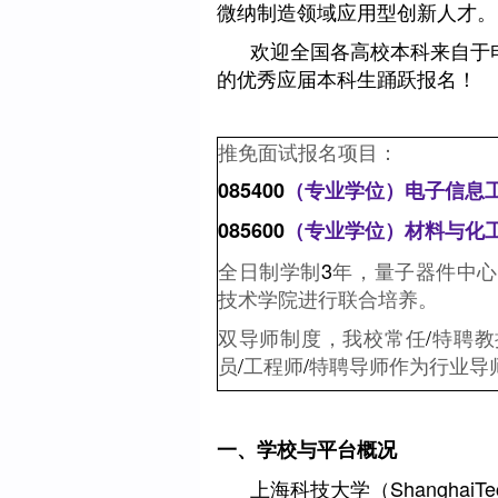
微纳制造领域应用型创新人才。
欢迎全国各高校本科来自于电
的优秀应届本科生踊跃报名！
推免面试报名项目：
085400
（专业学位）电子信息
085600
（专业学位）
材料与化
全日制学制
3
年，量子器件中心
技术学院进行联合培养。
双导师制度，我校常任
/
特聘教
员
/
工程师
/
特聘导师作为行业导
一、学校与平台概况
上海科技大学（ShanghaiTec