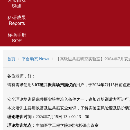
Staff
科研成果
Reports
标操手册
SOP
首页
平台动态 News
【高级磁共振研究实验室】2024年7月
各位老师，好：
请有需求使用
3.0T
磁共振高场扫描仪
的用户，于
2024
年
7
月
15
日前点
安全理论培训是磁共振实验室准入条件之一，参加该培训后方可进行
本次培训主要用以普及磁共振安全知识，了解实验室风险源及防护装
理论培训时间：
2024年
7
月
15
日
13
：
00-13
：
30
理论培训地点：
生物医学工程学院
3楼洛杉矶
会议室