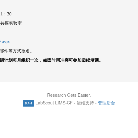
11
：
30
磁共振实验室
F.aspx
邮件等方式报名。
训计划每月组织一次，如因时间冲突可参加后续培训。
Research Gets Easier.
LabScout LIMS-CF - 运维支持 -
管理后台
0.4.4