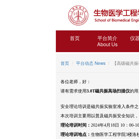
首页
平台简介
仪
About Us
首页
平台动态 News
【高级磁共振
各位老师，好：
请有需求使用
3.0T
磁共振高场扫描仪
的用
安全理论培训是磁共振实验室准入条件之
本次培训主要用以普及磁共振安全知识，
理论培训时间：
2024年
4
月
18
日
10
：
00-1
理论培训地点：
生物医学工程学院
3楼洛