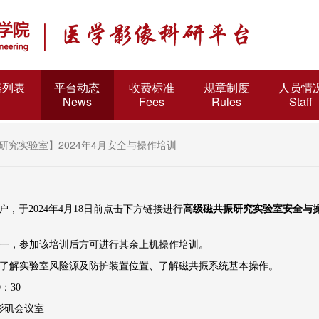
器列表
平台动态
收费标准
规章制度
人员情
News
Fees
Rules
Staff
研究实验室】2024年4月安全与操作培训
户，于
2024
年
4
月
18
日前点击下方链接进行
高级磁共振研究实验室安全与
一，参加该培训后方可进行其余上机操作培训。
了解实验室风险源及防护装置位置、了解磁共振系统基本操作。
0
：
30
杉矶
会议室