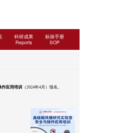
况
科研成果
标操手册
Reports
SOP
操作应用培训
（
2024
年
4
月）报名。