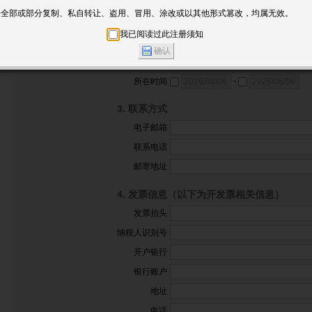
单位类型
事业单位
企业或盈利机构
教
告全部或部分复制、私自转让、盗用、冒用、涂改或以其他形式篡改，均属无效。
--
*必填
行业领域
我已阅读过此注册须知
户单位被列入外国政府公布的拒绝或限制清单（如美国工业和安全局的“被拒绝的人员清单
--
学科领域
请用户配合预先告知上海科技大学相关设备的平台管理人员。如用户隐瞒信息，上海科
单位名称
权利，所造成的不良后果，由用户承担。
-
所在时间
在法院审理程序或仲裁过程中使用测试结果，客户应在向科研平台提交测试样品前告知
3. 联系方式
位对样品的代表性和所提供的样品信息、资料的真实性负责，上海科技大学不承担任何
电子邮箱
台有权在完成检测后自行处置样品，如有特殊要求，请在预约申请时说明。
联系电话
共享使用仪器设备前，预先咨询本单位财务流程及要求。
邮寄地址
同，请务必预先完成合同签订，具体请参见相关服务指南：
are.shanghaitech.edu.cn/post/188
4. 发票信息（以下为开发票相关信息）
费、结算流程及注意事项请参见相关服务指南：
发票抬头
are.shanghaitech.edu.cn/post/194
求，请与需要共享使用的仪器管理员沟通联系。
纳税人识别号
险说明：
开户银行
的服务涉及互联网和移动通讯等的使用，可能会受到不稳定因素的影响，不稳定因素
银行账户
攻击、系统不稳定、GSM网络、互联网络、通信线路以及不可抗力等原因（以下的“不
）。
地址
知晓由不稳定因素造成的服务中断或不能满足用户要求的风险，并且用户须承担以上风
电话