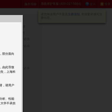
系统维护客服
(400-017-5664)
服务指南
提示
登录
请您阅读用户手册及
注册须知
, 并按要求填写注
册信息。
*必填
其他用户
”、“.”和“@”等字符
*必填
*必填
字母
，部分面向
，由此导致
*必填
损失，上海科
请，请用户
分析、性能
技大学不承担