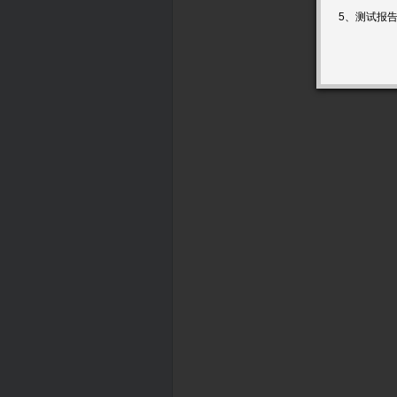
5、测试报
6、如果用
清单”），
中止服务的
7、如需要
8、委托单
9、科研平
10、请在
如需签订合
https://esh
校外用户缴
https://esh
如有特殊要
11、系统风
本系统提供
病毒或黑客
指这些因素
1）用户须