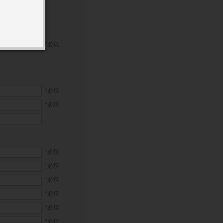
育竞赛
”或“实体
*必填
技大学将保留
*必填
该意图。
相关责任。
*必填
*必填
*必填
*必填
*必填
包括：计算机
*必填
稳定因素”均
*必填
险；
*必填