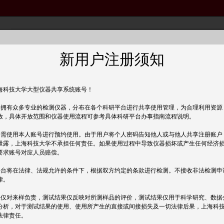
1. 登录信息
@
登录帐号
新用户注册须知
登录账号只可使用: 字母、数字、“-”、“_
密码
海科技大学大型仪器共享系统账号！
确认密码
8-24个字符，必须包含数字和大小写
内拥有众多专业的检测仪器，分布在各个科研平台进行共享使用管理，为合理利用资源
放，具体开放范围和仪器使用流程可参考具体科研平台办事指南流程说明。
2. 个人信息
户需使用本人账号进行预约使用。由于用户将个人密码告知他人或与他人共享注册账户
姓名
泄露，上海科技大学不承担任何责任。如果使用过程中导致仪器损坏或产生任何经济
--
性别
要求账号对应人员赔偿。
其他
*必填
人员类型
平台将在法律、法规允许的条件下，根据双方约定的条款进行检测。不接收非法检测申
律。
组织机构
校外单位
果仅对来样负责，测试结果仅反映对所测样品的评价，测试结果仅用于科学研究、数据
--
*必填
省份
分析，对于测试结果的使用、使用所产生的直接或间接损失及一切法律后果，上海科
--
*必填
市
法律责任。