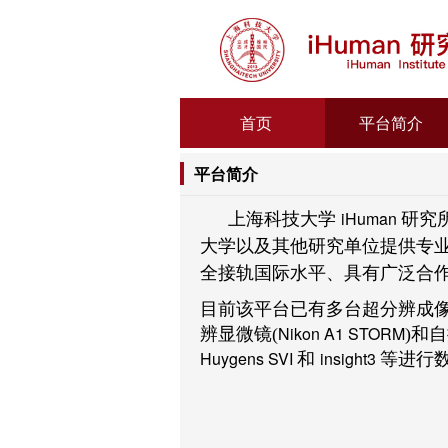
首页
平台简介
平台简介
iHuman
上海科技大学
研究
大学以及其他研究单位提供专
全接轨国际水平、具有广泛合
目前该平台已有多台超分辨成
Nikon A1 STORM
辨显微镜(
)和
Huygens SVI
insight3
和
等进行