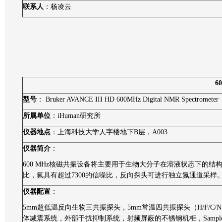
联系人
：杨凌云
6
型号
：
Bruker AVANCE III HD 600MHz Digital NMR Spectrometer
所属单位
：
iHuman
研究所
仪器地点
：上海科技大学
人字楼
地下
B
层，
A003
仪器简介
：
600 MHz
核磁共振设备将主要用于生物大分子在溶液状态下的结
比，氟具有超过
7300
的信噪比，反向探头可进行独立氮通道采样
仪器配置
：
5mm
超低温反向生物三共振探头，
5mm
常温四共振探头（
H/F/C/N
体减震系统，外部干扰抑制系统，射频屏蔽的不锈钢机柜，
Sampl