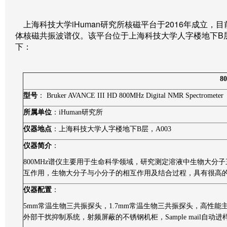
上海科技大学
iHuman
研究所核磁平台于
2016
年成立，目
体核磁共振波谱仪。该平台位于上海科技大学人字楼地下
B
下：
8
型号
：
Bruker AVANCE III HD 800MHz Digital NMR Spectrometer
所属单位
：
iHuman
研究所
仪器地点
：上海科技大学
人字楼
地下
B
层，
A003
仪器简介
：
800MHz
谱仪主要用于生命科学领域，研究测定溶液中生物大分子
互作用，生物大分子与小分子的相互作用及结合过程，具有很高
仪器配置
：
5mm
常温生物三共振探头，
1.7mm
常温生物三共振探头，高性能
外部干扰抑制系统，射频屏蔽的不锈钢机柜，
Sample mail
自动进