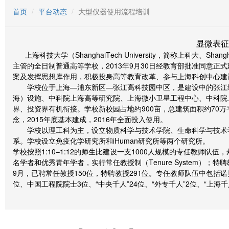
首页
平台动态
大型仪器使用流程培训
显微表征
上海科技大学（ShanghaiTech University，简称上科大
主管的全日制普通高等学校，2013年9月30日经教育部批准同意
案及发挥思想库作用，积极投身高等教育改革、参与上海科创中心建
学校位于上海—浦东新区—张江高科技园中区，是建设中的张江综
海）设施、中科院上海高等研究院、上海微小卫星工程中心、中科院
界、投资界有机衔接。学校新校园占地约900亩，总建筑面积约70
念，2015年底基本建成，2016年全面投入使用。
学校以理工科为主，设立物质科学与技术学院、生命科学与技术学
系。学校设立免疫化学研究所和iHuman研究所等两个研究所。
学校按照1:10–1:12的师生比建设一支1000人规模的专任教师队
名学者和优秀青年学者，实行常任教授制（Tenure System）
9月，已聘常任教授150位，特聘教授291位。专任教师队伍中包括
位、中国工程院院士3位、“中央千人”24位、“外专千人”2位、“上海千人