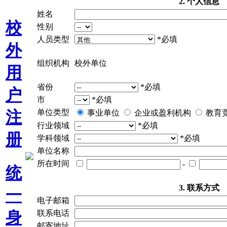
2. 个人信息
姓名
校
性别
人员类型
*必填
外
组织机构
校外单位
用
省份
*必填
户
市
*必填
单位类型
注
事业单位
企业或盈利机构
教育
行业领域
*必填
册
学科领域
*必填
单位名称
所在时间
-
统
3. 联系方式
一
电子邮箱
身
联系电话
邮寄地址